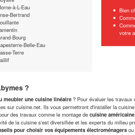
orne-à-L-Eau
Bien c
nse-Bertrand
Commen
ouillante
Commen
amentin
votre a
rand-Bourg
apesterre-Belle-Eau
asse-Terre
aillif
 Abymes ?
? Pour évaluer les travaux 
ou meubler une cuisine linéaire
s sur cuisine.net. Ils vous permettront d'installer la cuisin
te pour des travaux comme le montage de
cuisine américaine
ité de la cuisine s'est diversifiée et les experts du milieu p
ou 
nseils pour choisir vos équipements électroménagers