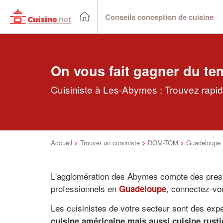
Conseils conception de cuisine
On vous fait gagner du te
Cuisiniste à Les-Abymes : Trouvez rapid
Accueil
>
Trouver un cuisiniste
>
DOM-TOM
>
Guadeloupe
L'agglomération des Abymes compte des presta
professionnels en
, connectez-vou
Guadeloupe
Les cuisinistes de votre secteur sont des exp
cuisine américaine mais aussi cuisine rustiq