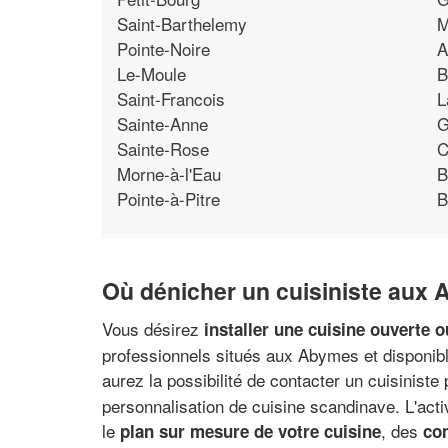
Saint-Barthelemy
M
Pointe-Noire
A
Le-Moule
B
Saint-Francois
L
Sainte-Anne
G
Sainte-Rose
C
Morne-à-l'Eau
B
Pointe-à-Pitre
B
Où dénicher un cuisiniste aux
Vous désirez
installer une cuisine ouverte 
professionnels situés aux Abymes et disponible
aurez la possibilité de contacter un cuisinis
personnalisation de cuisine scandinave. L'activ
le
, des
plan sur mesure de votre cuisine
co