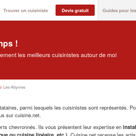
Trouver un cuisiniste
Devis gratuit
Guides pour le
mps !
ement les meilleurs cuisinistes autour de moi
>
Les-Abymes
taires, parmi lesquels les cuisinistes sont représentés. P
s sur cuisine.net.
erts chevronnés. Ils vous présentent leur expertise en
insta
. Cuisine.net recense les arti
ue ou cuisine linéaire, etc.)