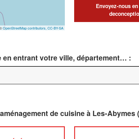
Envoyez-nous en q
deconceptio
 ©
OpenStreetMap contributors,
CC-BY-SA
 en entrant votre ville, département… :
t aménagement de cuisine à Les-Abymes 