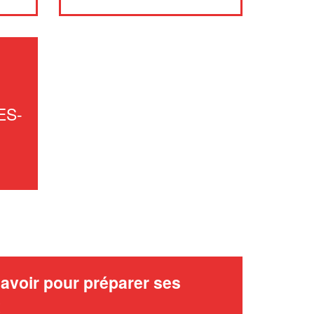
vos
tout en gagnant de
marges
!
nouveaux clients
En savoir plus
ES-
avoir pour préparer ses
x