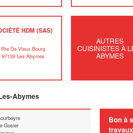
OCIÉTÉ HDM (SAS)
AUTRES
CUISINISTES À L
Rte De Vieux Bourg
ABYMES
97139 Les-Abymes
e Les-Abymes
ourbeyre
Bon à s
e-Gosier
travau
oyave