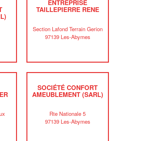
ENTREPRISE
T
TAILLEPIERRE RENE
L)
Section Lafond Terrain Gerion
97139 Les-Abymes
SOCIÉTÉ CONFORT
ER
AMEUBLEMENT (SARL)
✕
Vous êtes un
ux
Rte Nationale 5
professionnel ?
97139 Les-Abymes
Augmentez votre
et
chiffre d'affaires