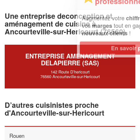
professionnel ?
Une entreprise deconception et
Augmentez votre
et
chiffre d'affaires
aménagement de cuisine à
vos
tout en gagnant de
marges
Ancourteville-sur-Hericourt (76560)
!
nouveaux clients
En savoir plus
ENTREPRISE AMENAGEMENT
DELAPIERRE (SAS)
142 Route D’hericourt
76560 Ancourteville-sur-Hericourt
D’autres cuisinistes proche
d'Ancourteville-sur-Hericourt
Rouen