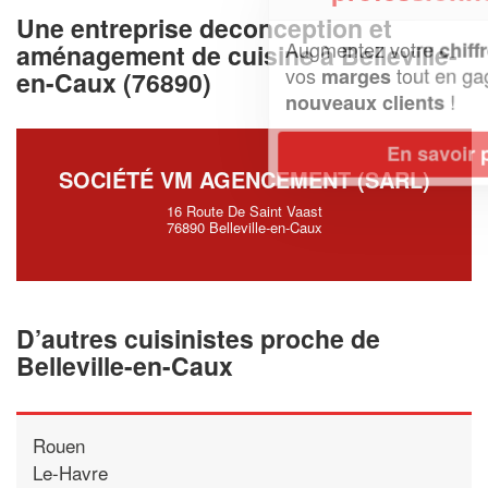
Une entreprise deconception et
Augmentez votre
et
chiffre d'affaires
aménagement de cuisine à Belleville-
vos
tout en gagnant de
marges
en-Caux (76890)
!
nouveaux clients
En savoir plus
SOCIÉTÉ VM AGENCEMENT (SARL)
16 Route De Saint Vaast
76890 Belleville-en-Caux
D’autres cuisinistes proche de
Belleville-en-Caux
Rouen
Le-Havre