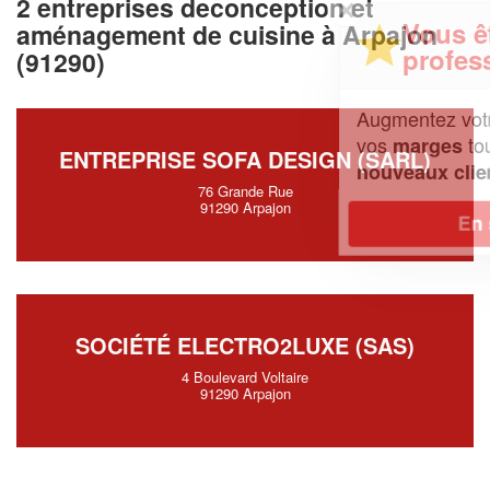
2 entreprises deconception et
✕
Vous êtes un
aménagement de cuisine à Arpajon
professionnel ?
(91290)
Augmentez votre
et
chiffre d'affaires
vos
tout en gagnant de
marges
ENTREPRISE SOFA DESIGN (SARL)
!
nouveaux clients
76 Grande Rue
91290 Arpajon
En savoir plus
SOCIÉTÉ ELECTRO2LUXE (SAS)
4 Boulevard Voltaire
91290 Arpajon