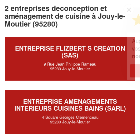
2 entreprises deconception et
✕
aménagement de cuisine à Jouy-le-
Vous êtes un
professionnel ?
Moutier (95280)
Augmentez votre
et
chiffre d'affaires
ENTREPRISE FLIZBERT S CREATION
vos
tout en gagnant de
marges
(SAS)
!
nouveaux clients
9 Rue Jean Philippe Rameau
95280 Jouy-le-Moutier
En savoir plus
ENTREPRISE AMENAGEMENTS
INTERIEURS CUISINES BAINS (SARL)
4 Square Georges Clemenceau
95280 Jouy-le-Moutier