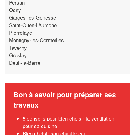
Persan
Osny
Garges-les-Gonesse
Saint-Ouen-l'Aumone
Pierrelaye
Montigny-les-Cormeilles
Taverny
Groslay
Deuil-la-Barre
Bon à savoir pour préparer ses
travaux
5 conseils pour bien choisir la ventilation
pour sa cuisine
Bien choisir son chauffe-eau