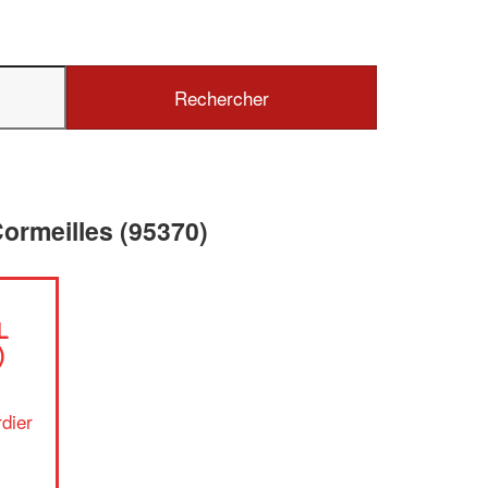
✕
Vous êtes un
professionnel ?
ormeilles (95370)
Augmentez votre
chiffre d'affaire
vos
tout en gagnant de
marges
!
nouveaux clients
L
En savoir plus
)
dier