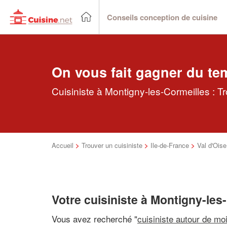
Conseils conception de cuisine
On vous fait gagner du te
Cuisiniste à Montigny-les-Cormeilles : T
Accueil
>
Trouver un cuisiniste
>
Ile-de-France
>
Val d'Oise
Votre cuisiniste à Montigny-les
Vous avez recherché "
cuisiniste autour de mo