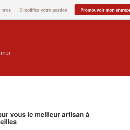
s pros
Simplifiez votre gestion
Promouvoir mon entrepr
 moi
r vous le meilleur artisan à
illes