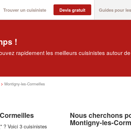
Trouver un cuisiniste
Devis gratuit
Guides pour le
mps !
rouvez rapidement les meilleurs cuisinistes autour de
>
Montigny-les-Cormeilles
-Cormeilles
Nous cherchons pou
Montigny-les-Corme
i
" ? Voici 3 cuisinistes