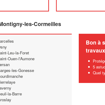
 Montigny-les-Cormeilles
arcelles
Bon à s
sny
travau
aint-Leu-la-Foret
aint-Ouen-l'Aumone
Protég
ersan
5 astu
arges-les-Gonesse
Quel t
ourdimanche
ierrelaye
averny
euil-la-Barre
roslay