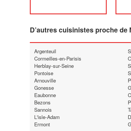
D’autres cuisinistes proche de
Argenteuil
S
Cormeilles-en-Parisis
O
Herblay-sur-Seine
S
Pontoise
S
Arnouville
P
Gonesse
G
Eaubonne
C
Bezons
P
Sannois
T
L'isle-Adam
D
Ermont
G