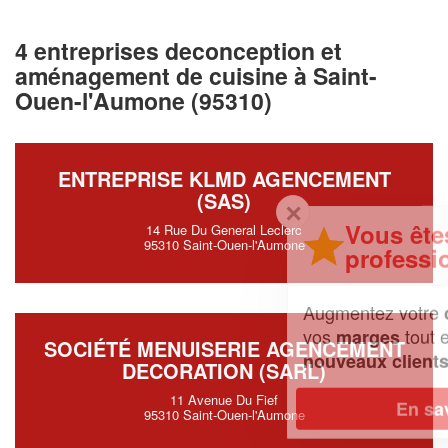
4 entreprises deconception et
aménagement de cuisine à Saint-
Ouen-l'Aumone (95310)
ENTREPRISE KLMD AGENCEMENT
(SAS)
✕
Vous êtes un
14 Rue Du General Leclerc
95310 Saint-Ouen-l'Aumone
professionnel ?
Augmentez votre
et
chiffre d'affaires
vos
tout en gagnant de
marges
SOCIÉTÉ MENUISERIE AGENCEMENT
!
nouveaux clients
DECORATION (SARL)
11 Avenue Du Fief
En savoir plus
95310 Saint-Ouen-l'Aumone