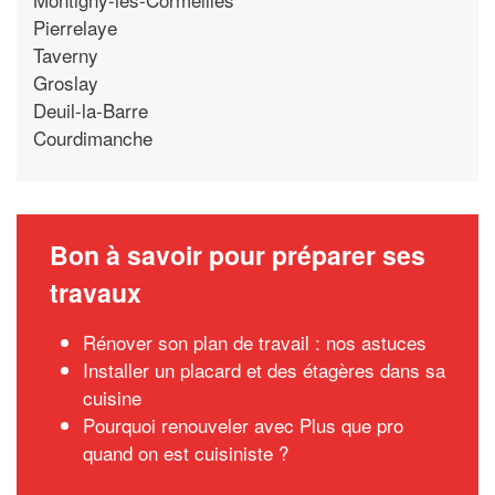
Pierrelaye
Taverny
Groslay
Deuil-la-Barre
Courdimanche
Bon à savoir pour préparer ses
travaux
Rénover son plan de travail : nos astuces
Installer un placard et des étagères dans sa
cuisine
Pourquoi renouveler avec Plus que pro
quand on est cuisiniste ?