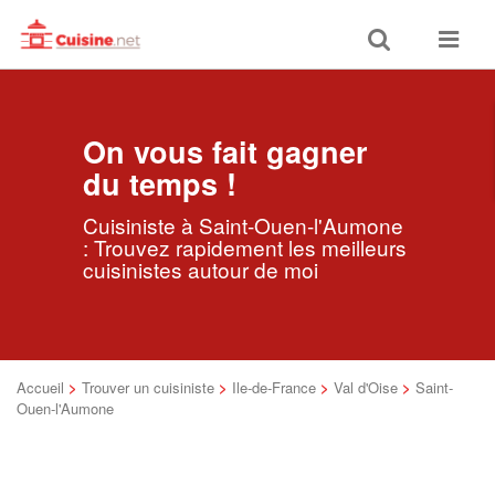
Toggle
Toggle
search
navigat
On vous fait gagner
du temps !
Cuisiniste à Saint-Ouen-l'Aumone
: Trouvez rapidement les meilleurs
cuisinistes autour de moi
Accueil
>
Trouver un cuisiniste
>
Ile-de-France
>
Val d'Oise
>
Saint-
Ouen-l'Aumone