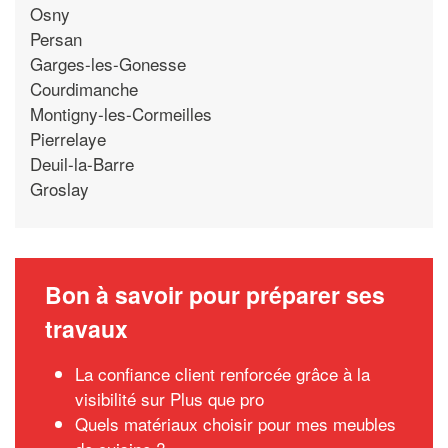
Osny
Persan
Garges-les-Gonesse
Courdimanche
Montigny-les-Cormeilles
Pierrelaye
Deuil-la-Barre
Groslay
Bon à savoir pour préparer ses
travaux
La confiance client renforcée grâce à la
visibilité sur Plus que pro
Quels matériaux choisir pour mes meubles