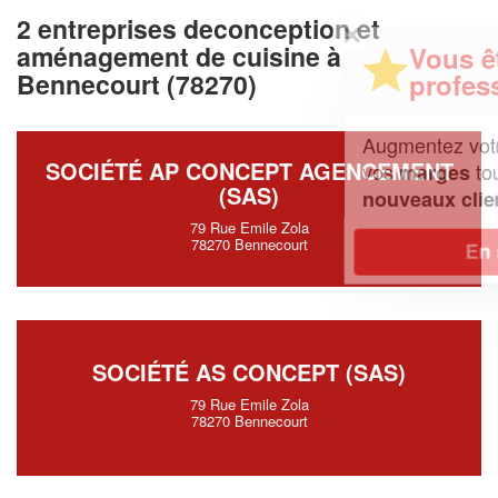
2 entreprises deconception et
✕
aménagement de cuisine à
Vous êtes un
professionnel ?
Bennecourt (78270)
Augmentez votre
et
chiffre d'affaires
SOCIÉTÉ AP CONCEPT AGENCEMENT
vos
tout en gagnant de
marges
(SAS)
!
nouveaux clients
79 Rue Emile Zola
78270 Bennecourt
En savoir plus
SOCIÉTÉ AS CONCEPT (SAS)
79 Rue Emile Zola
78270 Bennecourt