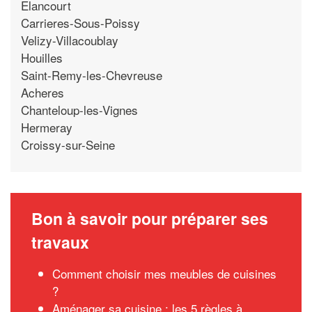
Elancourt
Carrieres-Sous-Poissy
Velizy-Villacoublay
Houilles
Saint-Remy-les-Chevreuse
Acheres
Chanteloup-les-Vignes
Hermeray
Croissy-sur-Seine
Bon à savoir pour préparer ses
travaux
Comment choisir mes meubles de cuisines
?
Aménager sa cuisine : les 5 règles à