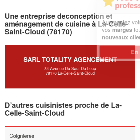
professionnel ?
Une entreprise deconception et
Augmentez votre
et
chiffre d'affaires
aménagement de cuisine à La-Celle-
vos
tout en gagnant de
marges
Saint-Cloud (78170)
!
nouveaux clients
En savoir plus
SARL TOTALITY AGENCEMENT
34 Avenue Du Saut Du Loup
78170 La-Celle-Saint-Cloud
D’autres cuisinistes proche de La-
Celle-Saint-Cloud
Coignieres