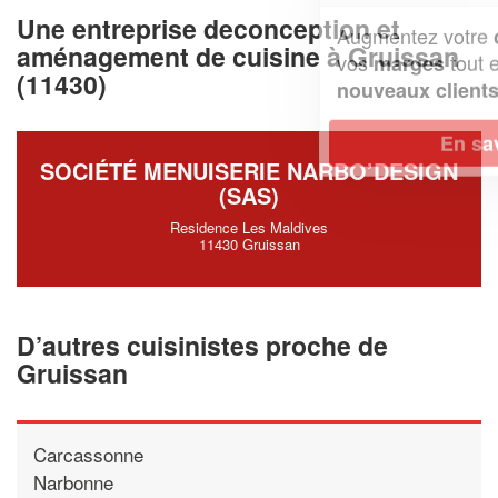
Une entreprise deconception et
Augmentez votre
et
chiffre d'affaires
aménagement de cuisine à Gruissan
vos
tout en gagnant de
marges
(11430)
!
nouveaux clients
En savoir plus
SOCIÉTÉ MENUISERIE NARBO’DESIGN
(SAS)
Residence Les Maldives
11430 Gruissan
D’autres cuisinistes proche de
Gruissan
Carcassonne
Narbonne