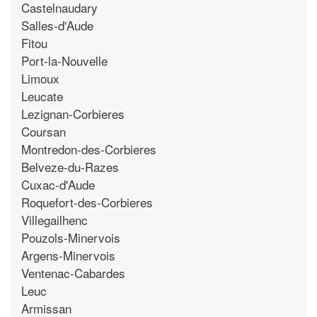
Castelnaudary
Salles-d'Aude
Fitou
Port-la-Nouvelle
Limoux
Leucate
Lezignan-Corbieres
Coursan
Montredon-des-Corbieres
Belveze-du-Razes
Cuxac-d'Aude
Roquefort-des-Corbieres
Villegailhenc
Pouzols-Minervois
Argens-Minervois
Ventenac-Cabardes
Leuc
Armissan