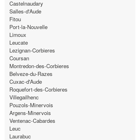
Castelnaudary
Salles-d'Aude
Fitou
Port-la-Nouvelle
Limoux
Leucate
Lezignan-Corbieres
Coursan
Montredon-des-Corbieres
Belveze-du-Razes
Cuxac-d'Aude
Roquefort-des-Corbieres
Villegailhenc
Pouzols-Minervois
Argens-Minervois
Ventenac-Cabardes
Leuc
Laurabuc