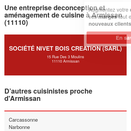
Une entreprise deconception et
Augmentez votre
et
chiffre d'affaires
aménagement de cuisine à Armissan
vos
tout en gagnant de
marges
(11110)
!
nouveaux clients
En savoir plus
SOCIÉTÉ NIVET BOIS CREATION (SARL)
15 Rue Des 3 Moulins
11110 Armissan
D’autres cuisinistes proche
d'Armissan
Carcassonne
Narbonne