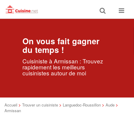
Toggle
Toggle
search
navigat
On vous fait gagner
du temps !
Cuisiniste à Armissan : Trouvez
rapidement les meilleurs
cuisinistes autour de moi
Accueil
>
Trouver un cuisiniste
>
Languedoc-Roussillon
>
Aude
>
Armissan