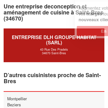
Une entreprise deconception et
Augmentez votre
et
chiffre d'affaires
aménagement de cuisine à Saint-Bres
vos
tout en gagnant de
marges
(34670)
!
nouveaux clients
En savoir plus
ENTREPRISE DLH GROUPE HABITAT
(SARL)
43 Rue Des Pradels
34670 Saint-Bres
D’autres cuisinistes proche de Saint-
Bres
Montpellier
Beziers