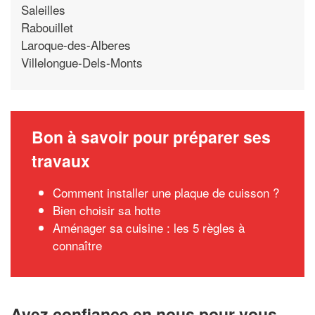
Saleilles
Rabouillet
Laroque-des-Alberes
Villelongue-Dels-Monts
Bon à savoir pour préparer ses
travaux
Comment installer une plaque de cuisson ?
Bien choisir sa hotte
Aménager sa cuisine : les 5 règles à
connaître
Ayez confiance en nous pour vous