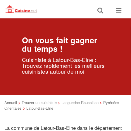
Toggle
Toggle
search
navigat
On vous fait gagner
du temps !
Cuisiniste à Latour-Bas-Elne :
Trouvez rapidement les meilleurs
cuisinistes autour de moi
Accueil
>
Trouver un cuisiniste
>
Languedoc-Roussillon
>
Pyrénées-
Orientales
>
Latour-Bas-Elne
La commune de Latour-Bas-Elne dans le département