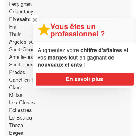
Perpignan
Cabestany
✕
Rivesaltes
Vous êtes un
Pia
professionnel ?
Thuir
Argeles-sur-Mer
Saint-Genis-des-Fontaines
Augmentez votre
et
chiffre d'affaires
Amelie-les-Bains-Palalda
vos
tout en gagnant de
marges
!
Saint-Laurent-de-La-Salanque
nouveaux clients
Prades
En savoir plus
Canet-en-Roussillon
Claira
Millas
Les-Cluses
Pollestres
Le-Boulou
Theza
Bages