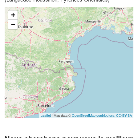
+
−
Leaflet
| Map data ©
OpenStreetMap contributors,
CC-BY-SA