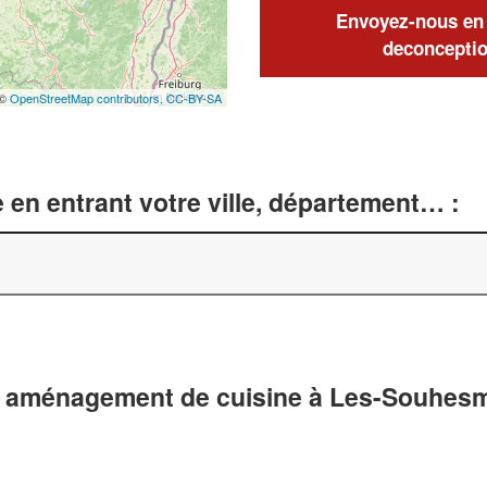
Envoyez-nous en q
deconceptio
 ©
OpenStreetMap contributors,
CC-BY-SA
 en entrant votre ville, département… :
et aménagement de cuisine à Les-Souhes