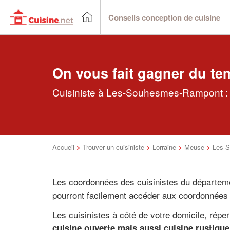
Conseils conception de cuisine
On vous fait gagner du te
Cuisiniste à Les-Souhesmes-Rampont : T
Accueil
>
Trouver un cuisiniste
>
Lorraine
>
Meuse
>
Les-
Les coordonnées des cuisinistes du départem
pourront facilement accéder aux coordonnées 
Les cuisinistes à côté de votre domicile, répe
cuisine ouverte mais aussi cuisine rustique 