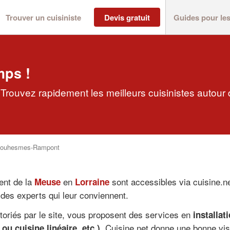
Trouver un cuisiniste
Devis gratuit
Guides pour le
mps !
rouvez rapidement les meilleurs cuisinistes autour
Souhesmes-Rampont
ent de la
en
sont accessibles via cuisine.
Meuse
Lorraine
des experts qui leur conviennent.
rtoriés par le site, vous proposent des services en
installat
. Cuisine.net donne une bonne visi
ou cuisine linéaire, etc.)