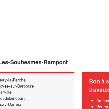
de Les-Souhesmes-Rampont
ivry-la-Perche
Bon à s
ovee-sur-Barboure
travau
arville
oudelaincourt
Aménag
uzy-Darmont
Pourqu