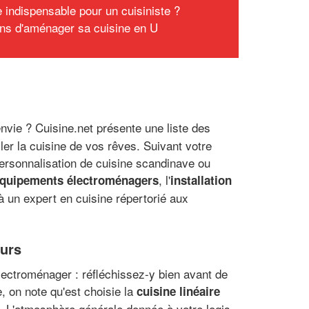
e indispensable pour un cuisiniste ?
ons d'aménager sa cuisine en U
nvie ? Cuisine.net présente une liste des
er la cuisine de vos rêves. Suivant votre
personnalisation de cuisine scandinave ou
, l'
 équipements électroménagers
installation
 à un expert en cuisine répertorié aux
ours
 électroménager : réfléchissez-y bien avant de
, on note qu'est choisie la
cuisine linéaire
. L'atmosphère générale donnée à votre logis