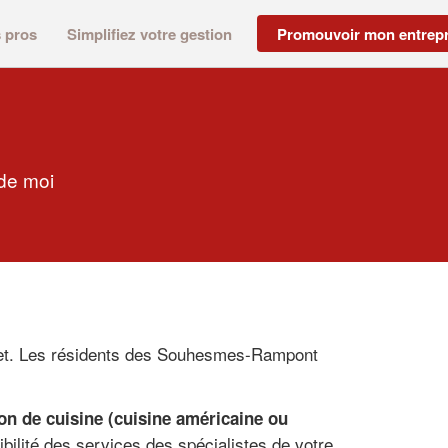
s pros
Simplifiez votre gestion
Promouvoir mon entrepr
 de moi
net. Les résidents des Souhesmes-Rampont
ion de cuisine (cuisine américaine ou
bilité des services des spécialistes de votre