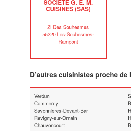
SOCIÉTÉ G. E. M.
CUISINES (SAS)
Zi Des Souhesmes
55220 Les-Souhesmes-
Rampont
D’autres cuisinistes proche 
Verdun
S
Commercy
B
Savonnieres-Devant-Bar
H
Revigny-sur-Ornain
H
Chauvoncourt
B