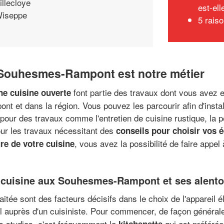
illecloye
est-ell
iseppe
5 rais
x Souhesmes-Rampont est notre métier
font partie des travaux dont vous avez e
ne cuisine ouverte
 et dans la région. Vous pouvez les parcourir afin d'install
 pour des travaux comme l'entretien de cuisine rustique, la 
our les travaux nécessitant des
conseils pour choisir vos
, vous avez la possibilité de faire appel
re de votre cuisine
la cuisine aux Souhesmes-Rampont et ses alent
haitée sont des facteurs décisifs dans le choix de l'appareil
l auprès d'un cuisiniste. Pour commencer, de façon générale
es studios, c'est fréquemment la
qui est préférée