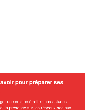
✕
Vous êtes un
professionnel ?
Augmentez votre
et
chiffre d'affaires
vos
tout en gagnant de
marges
!
nouveaux clients
En savoir plus
avoir pour préparer ses
x
er une cuisine étroite : nos astuces
oi la présence sur les réseaux sociaux