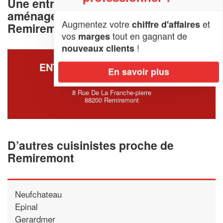
Une entreprise deconception et
aménagement de cuisine à
Augmentez votre
et
chiffre d'affaires
Remiremont (88200)
vos
tout en gagnant de
marges
!
nouveaux clients
ENTREPRISE LA CLINIQUE DE
En savoir plus
L’ELECTRO (SARL)
8 Rue De La Franche-pierre
88200 Remiremont
D’autres cuisinistes proche de
Remiremont
Neufchateau
Epinal
Gerardmer