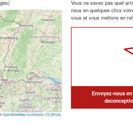
sges)
Vous ne savez pas quel arti
nous en quelques clics vot
vous et vous mettons en rela
Envoyez-nous en q
deconceptio
 ©
OpenStreetMap contributors,
CC-BY-SA