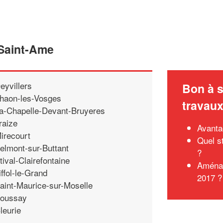
 Saint-Ame
eyvillers
Bon à s
haon-les-Vosges
travau
a-Chapelle-Devant-Bruyeres
raize
Avanta
irecourt
Quel s
elmont-sur-Buttant
?
tival-Clairefontaine
Aménag
iffol-le-Grand
2017 ?
aint-Maurice-sur-Moselle
oussay
leurie