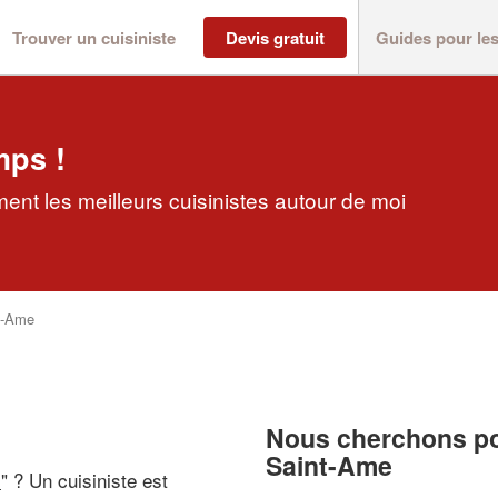
Trouver un cuisiniste
Devis gratuit
Guides pour le
mps !
ent les meilleurs cuisinistes autour de moi
t-Ame
Nous cherchons pou
Saint-Ame
i
" ? Un cuisiniste est