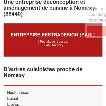
Une entreprise deconception et
aménagement de cuisine à Nomexy
Augmentez votre
et
chiffre d'affaires
(88440)
vos
tout en gagnant de
marges
!
nouveaux clients
En savoir plus
ENTREPRISE EKSTRADESIGN (SARL)
1 Rue Marcel Boussac
88440 Nomexy
D’autres cuisinistes proche de
Nomexy
Neufchateau
Epinal
Eloyes