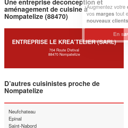
Une entreprise deconception et
Augmentez votre
et
chiffre d'affaires
aménagement de cuisine à
vos
tout en gagnant de
marges
Nompatelize (88470)
!
nouveaux clients
En savoir plus
ENTREPRISE LE KREA’TELIER (SARL)
704 Route D'etival
88470 Nompatelize
D’autres cuisinistes proche de
Nompatelize
Neufchateau
Epinal
Saint-Nabord