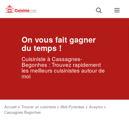
Toggle
Toggle
search
navigat
On vous fait gagner
du temps !
Cuisiniste à Cassagnes-
Begonhes : Trouvez rapidement
les meilleurs cuisinistes autour de
moi
Accueil
>
Trouver un cuisiniste
>
Midi-Pyrénées
>
Aveyron
>
Cassagnes-Begonhes