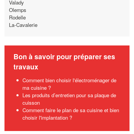
Valady
Olemps
Rodelle
La-Cavalerie
Bon à savoir pour préparer ses
travaux
Comment bien choisir l'électroménager de
ma cuisine ?
Les produits d’entretien pour sa plaque de
cuisson
Comment faire le plan de sa cuisine et bien
choisir l'implantation ?