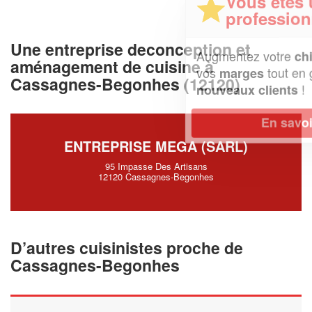
Vous êtes un
professionnel ?
Une entreprise deconception et
Augmentez votre
et
chiffre d'affaires
aménagement de cuisine à
vos
tout en gagnant de
marges
Cassagnes-Begonhes (12120)
!
nouveaux clients
En savoir plus
ENTREPRISE MEGA (SARL)
95 Impasse Des Artisans
12120 Cassagnes-Begonhes
D’autres cuisinistes proche de
Cassagnes-Begonhes