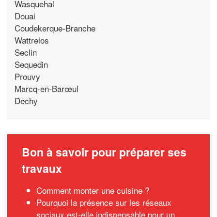
Wasquehal
Douai
Coudekerque-Branche
Wattrelos
Seclin
Sequedin
Prouvy
Marcq-en-Barœul
Dechy
Bon à savoir pour préparer ses
travaux
Comment monter une cuisine ?
Pourquoi la présence sur les réseaux
sociaux est-elle indispensable pour un