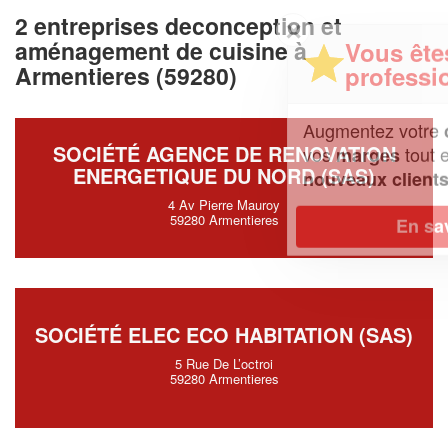
2 entreprises deconception et
✕
aménagement de cuisine à
Vous êtes un
professionnel ?
Armentieres (59280)
Augmentez votre
et
chiffre d'affaires
SOCIÉTÉ AGENCE DE RENOVATION
vos
tout en gagnant de
marges
ENERGETIQUE DU NORD (SAS)
!
nouveaux clients
4 Av Pierre Mauroy
59280 Armentieres
En savoir plus
SOCIÉTÉ ELEC ECO HABITATION (SAS)
5 Rue De L’octroi
59280 Armentieres