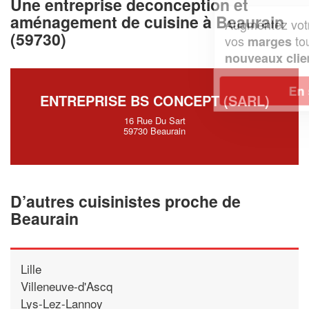
Une entreprise deconception et
aménagement de cuisine à Beaurain
Augmentez votre
et
chiffre d'affaires
(59730)
vos
tout en gagnant de
marges
!
nouveaux clients
En savoir plus
ENTREPRISE BS CONCEPT (SARL)
16 Rue Du Sart
59730 Beaurain
D’autres cuisinistes proche de
Beaurain
Lille
Villeneuve-d'Ascq
Lys-Lez-Lannoy