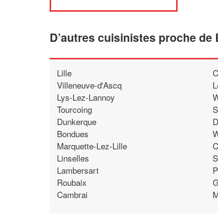
D’autres cuisinistes proche de 
Lille
C
Villeneuve-d'Ascq
L
Lys-Lez-Lannoy
W
Tourcoing
S
Dunkerque
D
Bondues
W
Marquette-Lez-Lille
C
Linselles
S
Lambersart
P
Roubaix
G
Cambrai
M