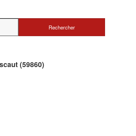
✕
Vous êtes un
professionnel ?
Augmentez votre
chiffre d'affa
scaut (59860)
vos
tout en gagnant d
marges
!
nouveaux clients
En savoir plus