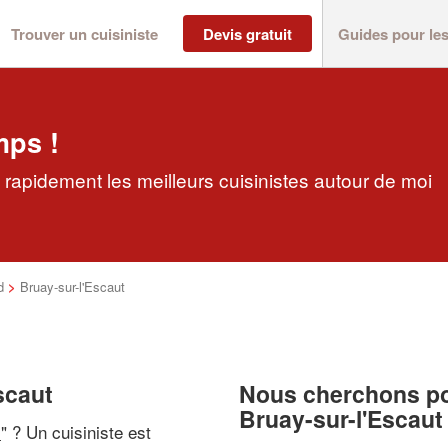
Trouver un cuisiniste
Devis gratuit
Guides pour le
mps !
z rapidement les meilleurs cuisinistes autour de moi
d
>
Bruay-sur-l'Escaut
scaut
Nous cherchons pou
Bruay-sur-l'Escaut
i
" ? Un cuisiniste est