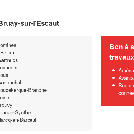
Bruay-sur-l'Escaut
omines
Bon à s
esquin
travau
attrelos
equedin
Aménag
ouai
Avanta
asquehal
Règlem
oudekerque-Branche
donné
eclin
rouvy
rande-Synthe
arcq-en-Barœul