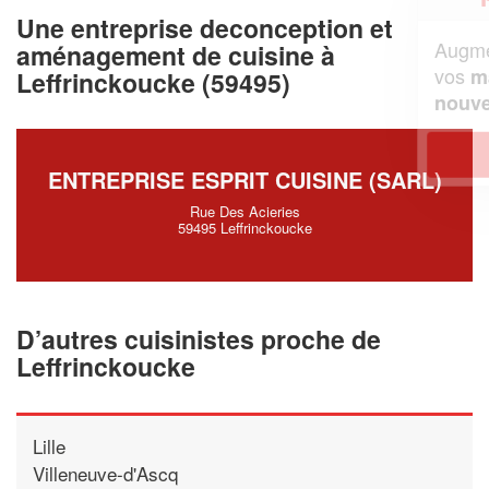
Une entreprise deconception et
Augmentez votre
et
chiffre d'affaires
aménagement de cuisine à
vos
tout en gagnant de
marges
Leffrinckoucke (59495)
!
nouveaux clients
En savoir plus
ENTREPRISE ESPRIT CUISINE (SARL)
Rue Des Acieries
59495 Leffrinckoucke
D’autres cuisinistes proche de
Leffrinckoucke
Lille
Villeneuve-d'Ascq