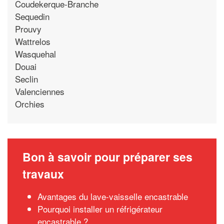
Coudekerque-Branche
Sequedin
Prouvy
Wattrelos
Wasquehal
Douai
Seclin
Valenciennes
Orchies
Bon à savoir pour préparer ses
travaux
Avantages du lave-vaisselle encastrable
Pourquoi installer un réfrigérateur
encastrable ?