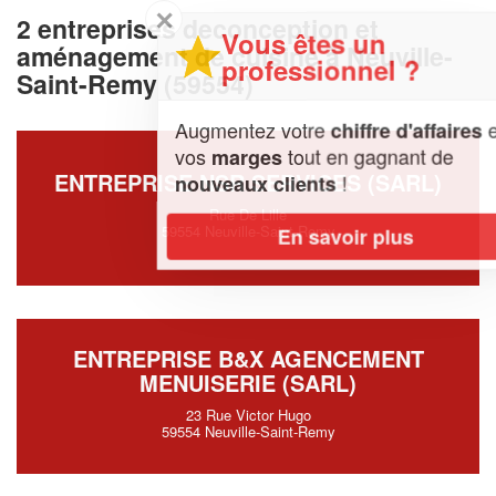
✕
2 entreprises deconception et
Vous êtes un
aménagement de cuisine à Neuville-
professionnel ?
Saint-Remy (59554)
Augmentez votre
et
chiffre d'affaires
vos
tout en gagnant de
marges
ENTREPRISE NSR SERVICES (SARL)
!
nouveaux clients
Rue De Lille
59554 Neuville-Saint-Remy
En savoir plus
ENTREPRISE B&X AGENCEMENT
MENUISERIE (SARL)
23 Rue Victor Hugo
59554 Neuville-Saint-Remy