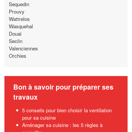
Sequedin
Prouvy
Wattrelos
Wasquehal
Douai
Seclin
Valenciennes
Orchies
Bon à savoir pour préparer ses
travaux
5 conseils pour bien choisir la ventilation
pour sa cuisine
Aménager sa cuisine : les 5 règles à