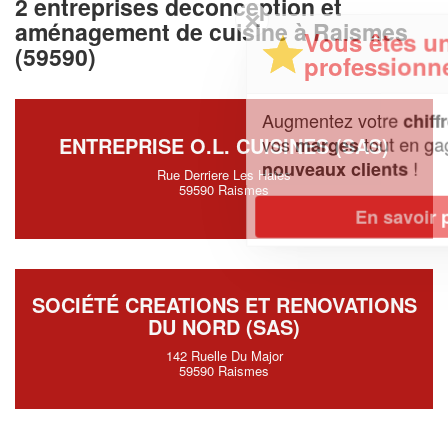
2 entreprises deconception et
✕
aménagement de cuisine à Raismes
Vous êtes un
(59590)
professionnel ?
Augmentez votre
et
chiffre d'affaires
vos
tout en gagnant de
ENTREPRISE O.L. CUISINES (SAS)
marges
!
nouveaux clients
Rue Derriere Les Haies
59590 Raismes
En savoir plus
SOCIÉTÉ CREATIONS ET RENOVATIONS
DU NORD (SAS)
142 Ruelle Du Major
59590 Raismes