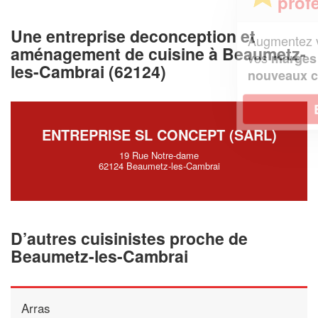
professionnel ?
Une entreprise deconception et
Augmentez votre
et
chiffre d'affaires
aménagement de cuisine à Beaumetz-
vos
tout en gagnant de
marges
les-Cambrai (62124)
!
nouveaux clients
En savoir plus
ENTREPRISE SL CONCEPT (SARL)
19 Rue Notre-dame
62124 Beaumetz-les-Cambrai
D’autres cuisinistes proche de
Beaumetz-les-Cambrai
Arras