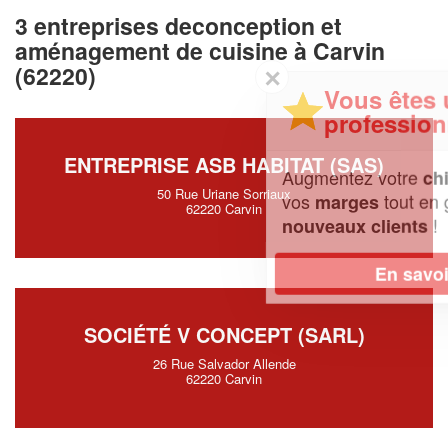
3 entreprises deconception et
aménagement de cuisine à Carvin
(62220)
✕
Vous êtes un
professionnel ?
ENTREPRISE ASB HABITAT (SAS)
Augmentez votre
et
chiffre d'affaires
50 Rue Uriane Sorriaux
vos
tout en gagnant de
marges
62220 Carvin
!
nouveaux clients
En savoir plus
SOCIÉTÉ V CONCEPT (SARL)
26 Rue Salvador Allende
62220 Carvin