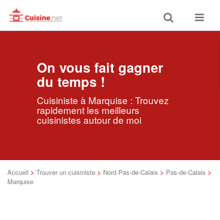
Toggle
Toggle
search
navigat
On vous fait gagner
du temps !
Cuisiniste à Marquise : Trouvez
rapidement les meilleurs
cuisinistes autour de moi
Accueil
>
Trouver un cuisiniste
>
Nord Pas-de-Calais
>
Pas-de-Calais
>
Marquise