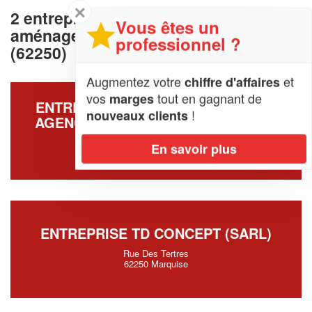
✕
2 entreprises deconception et
Vous êtes un
aménagement de cuisine à Marquise
professionnel ?
(62250)
Augmentez votre
et
chiffre d'affaires
vos
tout en gagnant de
marges
ENTREPRISE ECO FERMETURES ET
!
nouveaux clients
AGENCEMENT DE L’HABITAT (SARL)
Enclos De L Usine 2
En savoir plus
62250 Marquise
ENTREPRISE TD CONCEPT (SARL)
Rue Des Tertres
62250 Marquise