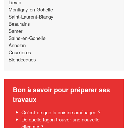
Lievin
Montigny-en-Gohelle
Saint-Laurent-Blangy
Beaurains
Samer
Sains-en-Gohelle
Annezin
Courrieres
Blendecques
Bon à savoir pour préparer ses
travaux
Qu'est-ce que la cuisine aménagée ?
De quelle façon trouver une nouvelle
clientèle ?