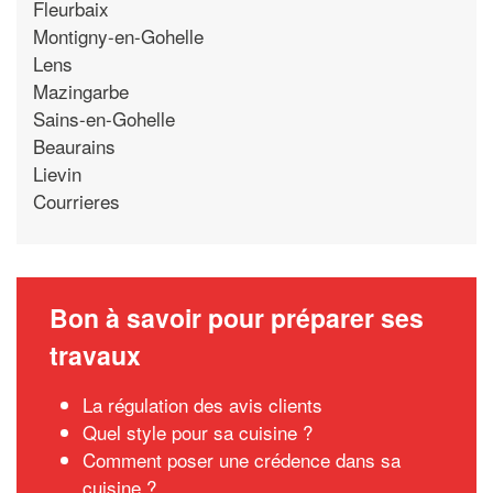
Fleurbaix
Montigny-en-Gohelle
Lens
Mazingarbe
Sains-en-Gohelle
Beaurains
Lievin
Courrieres
Bon à savoir pour préparer ses
travaux
La régulation des avis clients
Quel style pour sa cuisine ?
Comment poser une crédence dans sa
cuisine ?