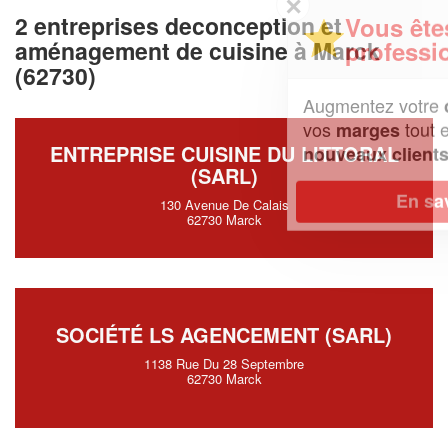
✕
2 entreprises deconception et
Vous êtes un
professionnel ?
aménagement de cuisine à Marck
(62730)
Augmentez votre
et
chiffre d'affaires
vos
tout en gagnant de
marges
ENTREPRISE CUISINE DU LITTORAL
!
nouveaux clients
(SARL)
En savoir plus
130 Avenue De Calais
62730 Marck
SOCIÉTÉ LS AGENCEMENT (SARL)
1138 Rue Du 28 Septembre
62730 Marck