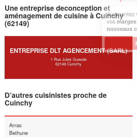
Une entreprise deconception et
Augmentez votre
et
chiffre d'affaires
aménagement de cuisine à Cuinchy
vos
tout en gagnant de
marges
(62149)
!
nouveaux clients
En savoir plus
ENTREPRISE DLT AGENCEMENT (SARL)
1 Rue Jules Guesde
62149 Cuinchy
D’autres cuisinistes proche de
Cuinchy
Arras
Bethune