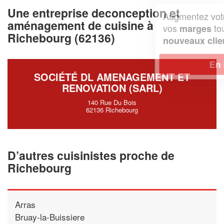
Une entreprise deconception et
Augmentez votre
et
chiffre d'affaires
aménagement de cuisine à
vos
tout en gagnant de
marges
Richebourg (62136)
!
nouveaux clients
En savoir plus
SOCIÉTÉ DL AMENAGEMENT ET
RENOVATION (SARL)
140 Rue Du Bois
62136 Richebourg
D’autres cuisinistes proche de
Richebourg
Arras
Bruay-la-Buissiere