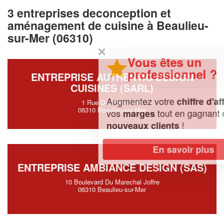
3 entreprises deconception et
aménagement de cuisine à Beaulieu-
sur-Mer (06310)
✕
Vous êtes un
professionnel ?
ENTREPRISE AUTHENTIC DESIGN
CUISINES (SARL)
Augmentez votre
et
chiffre d'affaires
1 Rue Du 8 Mai 1945
06310 Beaulieu-sur-Mer
vos
tout en gagnant de
marges
!
nouveaux clients
En savoir plus
ENTREPRISE AMBIANCE DESIGN (SAS)
10 Boulevard Du Marechal Joffre
06310 Beaulieu-sur-Mer