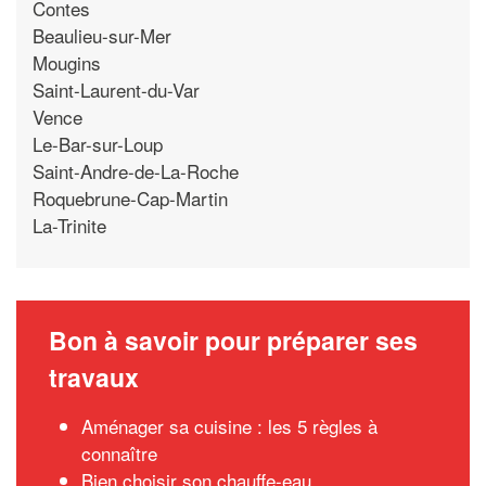
Contes
Beaulieu-sur-Mer
Mougins
Saint-Laurent-du-Var
Vence
Le-Bar-sur-Loup
Saint-Andre-de-La-Roche
Roquebrune-Cap-Martin
La-Trinite
Bon à savoir pour préparer ses
travaux
Aménager sa cuisine : les 5 règles à
connaître
Bien choisir son chauffe-eau