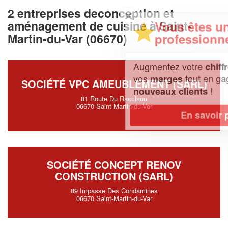
2 entreprises deconception et
✕
aménagement de cuisine à Saint-
Vous êtes un
professionnel ?
Martin-du-Var (06670)
Augmentez votre
et
chiffre d'affaires
vos
tout en gagnant de
marges
SOCIÉTÉ VPC AMEUBLEMENT (SARL)
!
nouveaux clients
81 Route Du Rasclaou
06670 Saint-Martin-du-Var
En savoir plus
SOCIÉTÉ CONCEPT RENOV
CONSTRUCTION (SARL)
89 Impasse Des Condamines
06670 Saint-Martin-du-Var