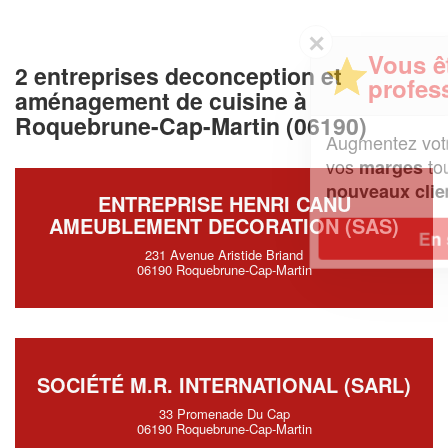
✕
Vous êtes un
2 entreprises deconception et
professionnel ?
aménagement de cuisine à
Roquebrune-Cap-Martin (06190)
Augmentez votre
et
chiffre d'affaires
vos
tout en gagnant de
marges
!
nouveaux clients
ENTREPRISE HENRI CANU
AMEUBLEMENT DECORATION (SAS)
En savoir plus
231 Avenue Aristide Briand
06190 Roquebrune-Cap-Martin
SOCIÉTÉ M.R. INTERNATIONAL (SARL)
33 Promenade Du Cap
06190 Roquebrune-Cap-Martin