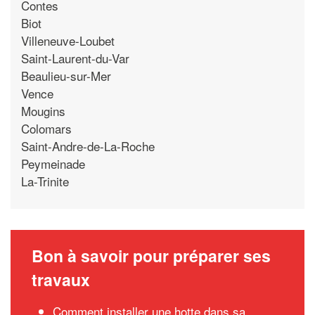
Contes
Biot
Villeneuve-Loubet
Saint-Laurent-du-Var
Beaulieu-sur-Mer
Vence
Mougins
Colomars
Saint-Andre-de-La-Roche
Peymeinade
La-Trinite
Bon à savoir pour préparer ses
travaux
Comment installer une hotte dans sa