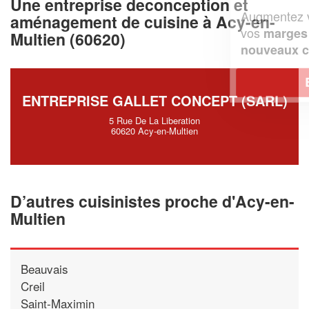
Une entreprise deconception et
Augmentez votre
et
chiffre d'affaires
aménagement de cuisine à Acy-en-
vos
tout en gagnant de
marges
Multien (60620)
!
nouveaux clients
En savoir plus
ENTREPRISE GALLET CONCEPT (SARL)
5 Rue De La Liberation
60620 Acy-en-Multien
D’autres cuisinistes proche d'Acy-en-
Multien
Beauvais
Creil
Saint-Maximin