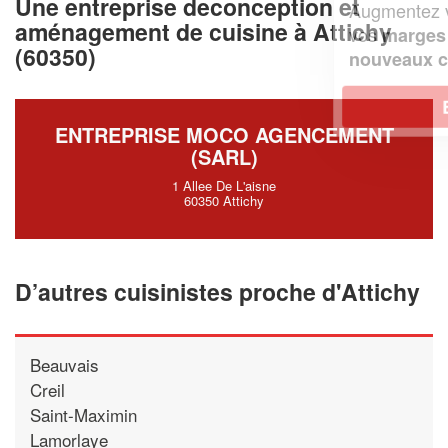
Une entreprise deconception et
Augmentez votre
et
chiffre d'affaires
aménagement de cuisine à Attichy
vos
tout en gagnant de
marges
(60350)
!
nouveaux clients
En savoir plus
ENTREPRISE MOCO AGENCEMENT
(SARL)
1 Allee De L'aisne
60350 Attichy
D’autres cuisinistes proche d'Attichy
Beauvais
Creil
Saint-Maximin
Lamorlaye