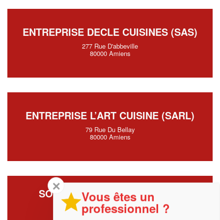
ENTREPRISE DECLE CUISINES (SAS)
277 Rue D'abbeville
80000 Amiens
ENTREPRISE L’ART CUISINE (SARL)
79 Rue Du Bellay
80000 Amiens
✕
SOCIÉTÉ PBC – PROJET BOIS
Vous êtes un
CONCEPT (SARL)
professionnel ?
117 Rue Eloi Morel