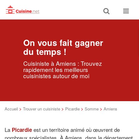
Toggle
Toggle
search
navigat
On vous fait gagner
du temps !
Cuisiniste à Amiens : Trouvez
rapidement les meilleurs
cuisinistes autour de moi
Accueil
>
Trouver un cuisiniste
>
Picardie
>
Somme
>
Amiens
La
est un territoire animé où œuvrent de
Picardie
nombreux spécialistes. À Amiens, dans le département