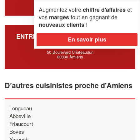
80000 Amiens
Augmentez votre
et
chiffre d'affaires
vos
tout en gagnant de
marges
!
nouveaux clients
ENTREPRISE VTH HOME DESIGNER
En savoir plus
AMIENS (SARL)
50 Boulevard Chateaudun
80000 Amiens
D’autres cuisinistes proche d'Amiens
Longueau
Abbeville
Friaucourt
Boves
Yvrench