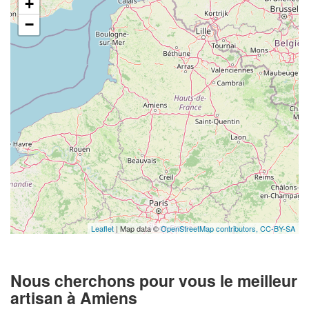
+
−
Leaflet
| Map data ©
OpenStreetMap contributors,
CC-BY-SA
Nous cherchons pour vous le meilleur
artisan à Amiens