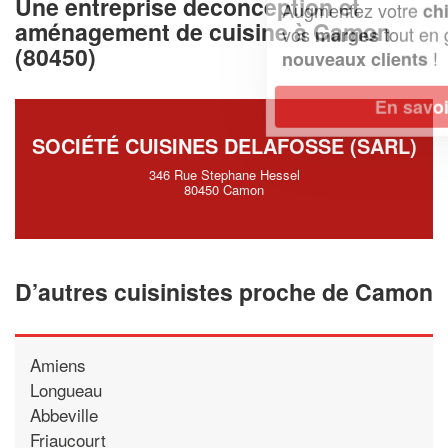
Une entreprise deconception et
Augmentez votre
et
chiffre d'affaires
aménagement de cuisine à Camon
vos
tout en gagnant de
marges
(80450)
!
nouveaux clients
En savoir plus
SOCIÉTÉ CUISINES DELAFOSSE (SARL)
346 Rue Stephane Hessel
80450 Camon
D’autres cuisinistes proche de Camon
Amiens
Longueau
Abbeville
Friaucourt