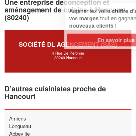
Une entreprise deconception et
aménagement de cuisine à Hancourt
Augmentez votre
et
chiffre d'affaires
(80240)
vos
tout en gagnant de
marges
!
nouveaux clients
En savoir plus
SOCIÉTÉ DL AGENCEMENT (SAS)
4 Rue De Peronne
80240 Hancourt
D’autres cuisinistes proche de
Hancourt
Amiens
Longueau
Abbeville