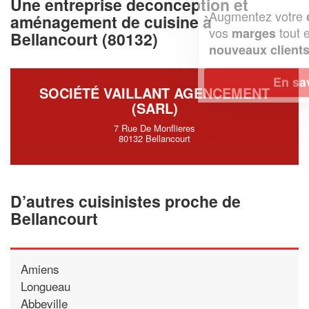
Une entreprise deconception et
Augmentez votre
et
chiffre d'affaires
aménagement de cuisine à
vos
tout en gagnant de
marges
Bellancourt (80132)
!
nouveaux clients
En savoir plus
SOCIÉTÉ VAILLANT AGENCEMENT
(SARL)
7 Rue De Monflieres
80132 Bellancourt
D’autres cuisinistes proche de
Bellancourt
Amiens
Longueau
Abbeville