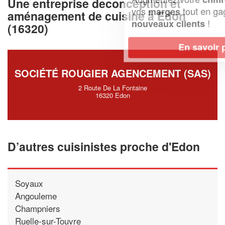
Une entreprise deconception et
vos
tout en gagnant de
marges
aménagement de cuisine à Edon
!
nouveaux clients
(16320)
En savoir plus
SOCIÉTÉ ROUGIER AGENCEMENT (SAS)
2 Route De La Fontaine
16320 Edon
D’autres cuisinistes proche d'Edon
Soyaux
Angouleme
Champniers
Ruelle-sur-Touvre