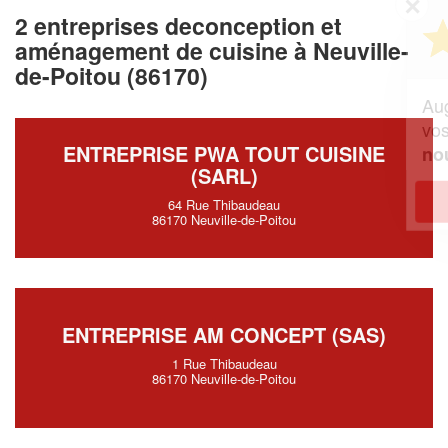
✕
2 entreprises deconception et
Vous êtes un
professionnel ?
aménagement de cuisine à Neuville-
de-Poitou (86170)
Augmentez votre
et
chiffre d'affaires
vos
tout en gagnant de
marges
ENTREPRISE PWA TOUT CUISINE
!
nouveaux clients
(SARL)
En savoir plus
64 Rue Thibaudeau
86170 Neuville-de-Poitou
ENTREPRISE AM CONCEPT (SAS)
1 Rue Thibaudeau
86170 Neuville-de-Poitou