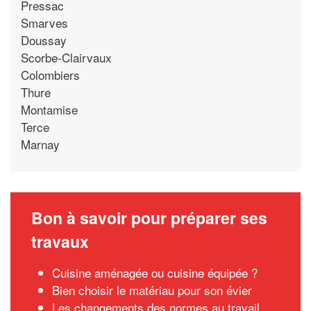
Pressac
Smarves
Doussay
Scorbe-Clairvaux
Colombiers
Thure
Montamise
Terce
Marnay
Bon à savoir pour préparer ses
travaux
Cuisine aménagée ou cuisine équipée ?
Bien choisir le matériau pour son évier
Les changements des normes au travail