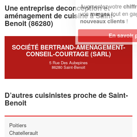
Augmentez votre
et
chiffre d'affaires
Une entreprise deconception et
vos
tout en gagnant de
marges
aménagement de cuisine à Saint-
!
nouveaux clients
Benoit (86280)
En savoir plus
SOCIÉTÉ BERTRAND-AMENAGEMENT-
CONSEIL-COURTAGE (SARL)
5 Rue Des Aubepines
86280 Saint-Benoit
D’autres cuisinistes proche de Saint-
Benoit
Poitiers
Chatellerault