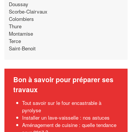
Doussay
Scorbe-Clairvaux
Colombiers
Thure
Montamise
Terce
Saint-Benoit
Bon à savoir pour préparer ses
travaux
Tout savoir sur le four encastrable à
pyrolyse
Installer un lave-vaisselle : nos astuces
Aménagement de cuisine : quelle tendance