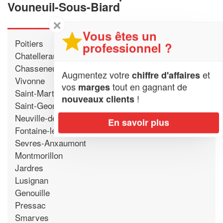
Vouneuil-Sous-Biard
✕
Vous êtes un
Poitiers
professionnel ?
Chatellerault
Chasseneuil-du-Poitou
Augmentez votre
et
chiffre d'affaires
Vivonne
vos
tout en gagnant de
marges
Saint-Martin-la-Pallu
!
nouveaux clients
Saint-Georges-les-Baillargeaux
Neuville-de-Poitou
En savoir plus
Fontaine-le-Comte
Sevres-Anxaumont
Montmorillon
Jardres
Lusignan
Genouille
Pressac
Smarves