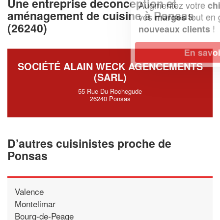
Une entreprise deconception et
Augmentez votre
et
chiffre d'affaires
aménagement de cuisine à Ponsas
vos
tout en gagnant de
marges
(26240)
!
nouveaux clients
En savoir plus
SOCIÉTÉ ALAIN WECK AGENCEMENTS
(SARL)
55 Rue Du Rochegude
26240 Ponsas
D’autres cuisinistes proche de
Ponsas
Valence
Montelimar
Bourg-de-Peage