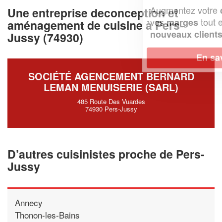
Augmentez votre
et
chiffre d'affaires
Une entreprise deconception et
vos
tout en gagnant de
marges
aménagement de cuisine à Pers-
!
nouveaux clients
Jussy (74930)
En savoir plus
SOCIÉTÉ AGENCEMENT BERNARD
LEMAN MENUISERIE (SARL)
485 Route Des Vuardes
74930 Pers-Jussy
D’autres cuisinistes proche de Pers-
Jussy
Annecy
Thonon-les-Bains