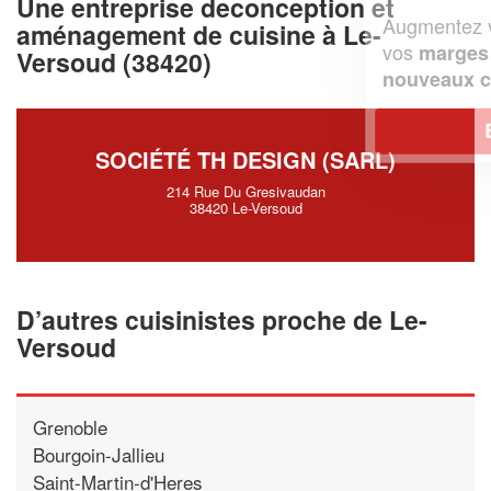
Une entreprise deconception et
Augmentez votre
et
chiffre d'affaires
aménagement de cuisine à Le-
vos
tout en gagnant de
marges
Versoud (38420)
!
nouveaux clients
En savoir plus
SOCIÉTÉ TH DESIGN (SARL)
214 Rue Du Gresivaudan
38420 Le-Versoud
D’autres cuisinistes proche de Le-
Versoud
Grenoble
Bourgoin-Jallieu
Saint-Martin-d'Heres