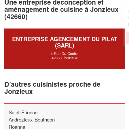
Une entreprise deconception et
aménagement de cuisine à Jonzieux
Augmentez votre
et
chiffre d'affaires
(42660)
vos
tout en gagnant de
marges
!
nouveaux clients
En savoir plus
ENTREPRISE AGENCEMENT DU PILAT
(SARL)
4 Rue Du Centre
42660 Jonzieux
D’autres cuisinistes proche de
Jonzieux
Saint-Etienne
Andrezieux-Boutheon
Roanne