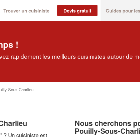
Trouver un cuisiniste
Devis gratuit
Guides pour le
mps !
uvez rapidement les meilleurs cuisinistes autour de m
uilly-Sous-Charlieu
-Charlieu
Nous cherchons pou
Pouilly-Sous-Charl
i
" ? Un cuisiniste est