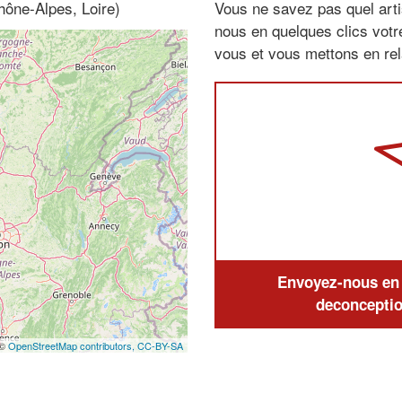
hône-Alpes, Loire)
Vous ne savez pas quel arti
nous en quelques clics vot
vous et vous mettons en rela
Envoyez-nous en q
deconceptio
 ©
OpenStreetMap contributors,
CC-BY-SA