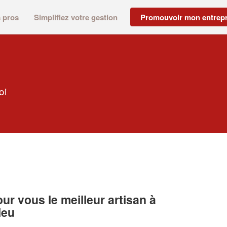
s pros
Simplifiez votre gestion
Promouvoir mon entrepr
oi
r vous le meilleur artisan à
ieu