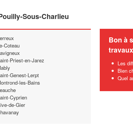
Pouilly-Sous-Charlieu
erreux
Bon à s
e-Coteau
travau
avigneux
aint-Priest-en-Jarez
Les di
ably
Bien c
aint-Genest-Lerpt
Quel a
ontrond-les-Bains
eauche
aint-Cyprien
ive-de-Gier
havanay