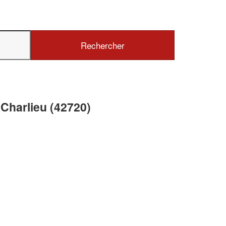
✕
Vous êtes un
professionnel ?
Augmentez votre
e
chiffre d'affaires
Charlieu (42720)
vos
tout en gagnant de
marges
!
nouveaux clients
En savoir plus