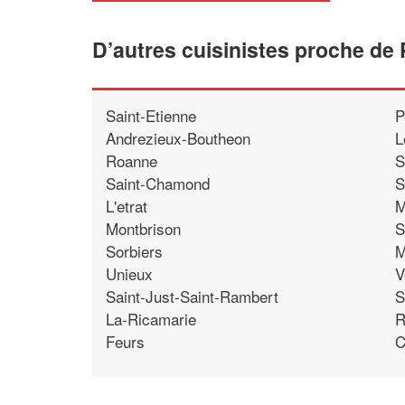
D’autres cuisinistes proche de 
Saint-Etienne
P
Andrezieux-Boutheon
L
Roanne
S
Saint-Chamond
S
L'etrat
M
Montbrison
S
Sorbiers
M
Unieux
V
Saint-Just-Saint-Rambert
S
La-Ricamarie
R
Feurs
C